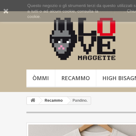
Questo negozio o gli strumenti terzi da questo utilizzati s
a tutti o ad alcuni cookie, consulta la
cookie policy
. Chi
cookie.
ÒMMI
RECAMMO
HIGH BISAG
Recammo
Pandino.