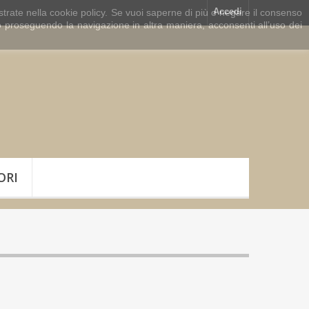
Accedi
lustrate nella cookie policy. Se vuoi saperne di più o negare il consenso
 proseguendo la navigazione in altra maniera, acconsenti all’uso dei
ORI