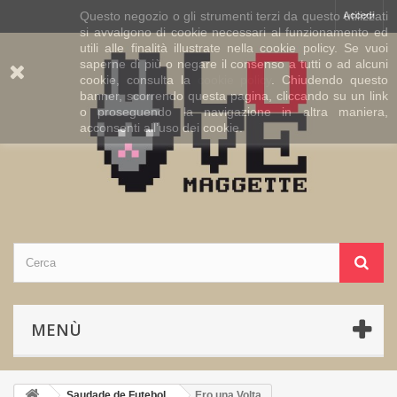
Questo negozio o gli strumenti terzi da questo utilizzati
Accedi
si avvalgono di cookie necessari al funzionamento ed
utili alle finalità illustrate nella cookie policy. Se vuoi
saperne di più o negare il consenso a tutti o ad alcuni
cookie, consulta la
cookie policy
. Chiudendo questo
banner, scorrendo questa pagina, cliccando su un link
o proseguendo la navigazione in altra maniera,
acconsenti all’uso dei cookie.
MENÙ
Saudade de Futebol
Ero una Volta