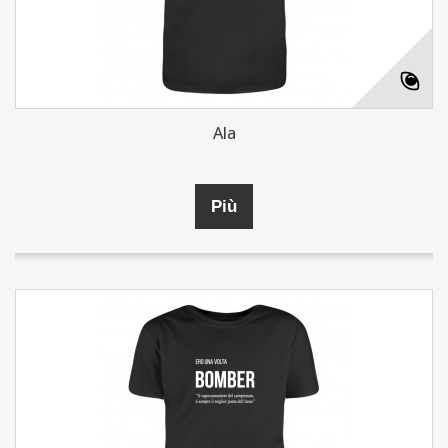
Ala
Più