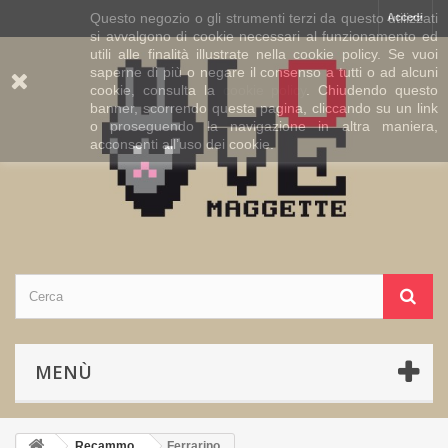
Questo negozio o gli strumenti terzi da questo utilizzati
Accedi
si avvalgono di cookie necessari al funzionamento ed
utili alle finalità illustrate nella cookie policy. Se vuoi
saperne di più o negare il consenso a tutti o ad alcuni
cookie, consulta la
cookie policy
. Chiudendo questo
banner, scorrendo questa pagina, cliccando su un link
o proseguendo la navigazione in altra maniera,
acconsenti all’uso dei cookie.
MENÙ
Recammo
Ferrarino.