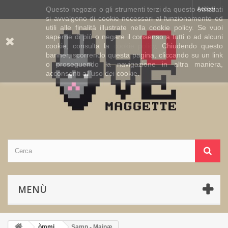
Questo negozio o gli strumenti terzi da questo utilizzati
Accedi
si avvalgono di cookie necessari al funzionamento ed
utili alle finalità illustrate nella cookie policy. Se vuoi
saperne di più o negare il consenso a tutti o ad alcuni
cookie, consulta la
cookie policy
. Chiudendo questo
banner, scorrendo questa pagina, cliccando su un link
o proseguendo la navigazione in altra maniera,
acconsenti all’uso dei cookie.
MENÙ
òmmi
Samp - Mainæ