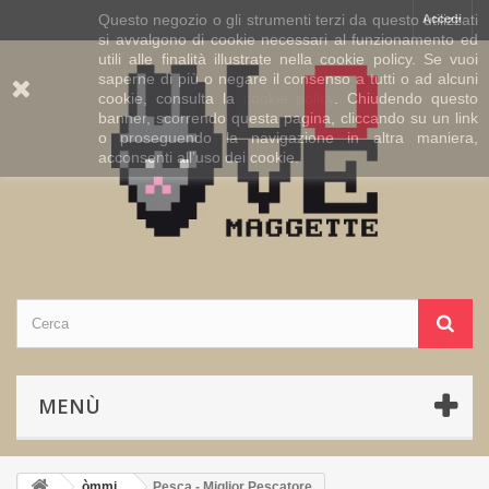
Questo negozio o gli strumenti terzi da questo utilizzati
Accedi
si avvalgono di cookie necessari al funzionamento ed
utili alle finalità illustrate nella cookie policy. Se vuoi
saperne di più o negare il consenso a tutti o ad alcuni
cookie, consulta la
cookie policy
. Chiudendo questo
banner, scorrendo questa pagina, cliccando su un link
o proseguendo la navigazione in altra maniera,
acconsenti all’uso dei cookie.
MENÙ
òmmi
Pesca - Miglior Pescatore